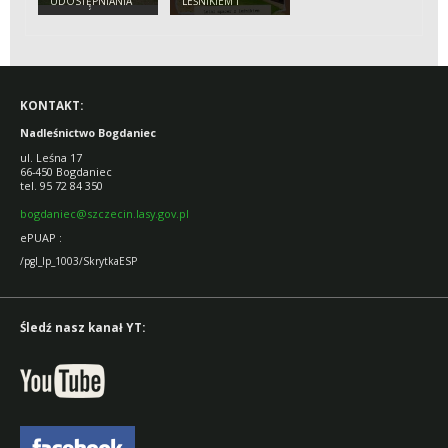
UDOSTĘPNIANIA
LEŚNIKIEM I
OBIEKTÓW
MUZEALNIKIEM”
TURYSTYCZNYCH I
EDUKACYJNYCH
ZARZĄDZANYCH
PRZEZ
NADLEŚNICTWO
BOGDANIEC
KONTAKT:
Nadleśnictwo Bogdaniec
ul. Leśna 17
66-450 Bogdaniec
tel. 95 72 84 350
bogdaniec@szczecin.lasy.gov.pl
ePUAP :
/pgl_lp_1003/SkrytkaESP
Śledź nasz kanał YT: