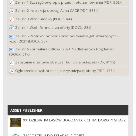
Zał. nr 1 Szczegółowy opis przedmiotu zamówienia (PDF, 508k)
Zał. nr 2 Instrukcja obsługi Atina CAGE (PDF, 666k)
Zał. nr 3 Wzór umowy (PDF, 634k)
Zał. nr 4 Wzór formularza oferty (DOCX, 88k)
Zał. nr 5 Protokół odbioru prac odławianie gat. inwazyjnych -
wzór 2021 (DOCX, 55k)
Zał. nr 6 Formularz odłowu 2021 Nadleśnictwo Bogdaniec
(DOCX, 51k)
Zapytanie ofertowe obsługa i kontrola pułapek (PDF, 411k)
Ogłoszenie o wyborze najkorzystniejszej oferty (PDF, 176k)
ASSET PUBLISHER
ASSET PUBLISHER
XXI DZIESIĄTKA LASÓW BOGDANIECKICH IM. DOROTY SITASZ
ZAPROSZENIE DO SKŁADANIA OFERT