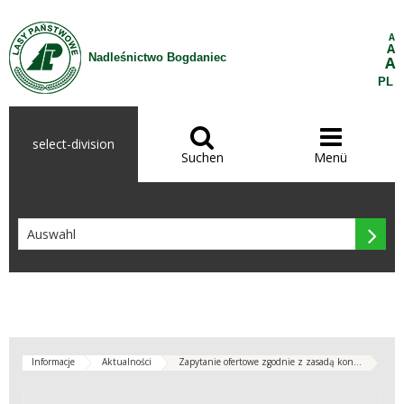
Zum Inhalt wechseln
A
A
Nadleśnictwo Bogdaniec
A
PL


select-division
Suchen
Menü

Informacje
Aktualności
Zapytanie ofertowe zgodnie z zasadą kon...