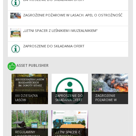
ZAGROŻENIE POŻAROWE W LASACH. APEL O OSTROŻNOŚĆ
„LETNI SPACER Z LEŚNIKIEM I MUZEALNIKIEM”
ZAPROSZENIE DO SKŁADANIA OFERT
ASSET PUBLISHER
ASSET PUBLISHER
XXI DZIESIĄTKA
ZAPROSZENIE DO
ZAGROŻENIE
LASÓW
SKŁADANIA OFERT
POŻAROWE W
BOGDANIECKICH
LASACH. APEL O
IM. DOROTY
OSTROŻNOŚĆ
SITASZ
REGULAMINY
„LETNI SPACER Z