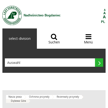
Zum Inhalt wechseln
A
A
Nadleśnictwo Bogdaniec
A
PL


select-division
Suchen
Menü

Nasza praca
Ochrona przyrody
Rezerwaty przyrody
Dębowa Góra