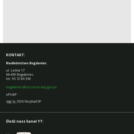
KONTAKT:
Nadleśnictwo Bogdaniec
ul. Leśna 17
66-450 Bogdaniec
tel. 95 72 84 350
bogdaniec@szczecin.lasy.gov.pl
ePUAP :
/pgl_lp_1003/SkrytkaESP
Śledź nasz kanał YT: