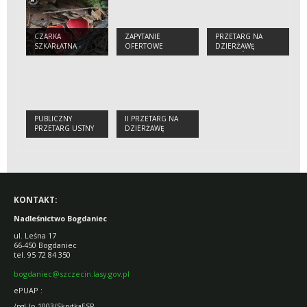
CZARKA
ZAPYTANIE
PRZETARG NA
SZKARŁATNA -
OFERTOWE
DZIERŻAWĘ
WIOSENNY GRZYB
ZGODNIE Z ZASADĄ
GRUNTÓW Z
KONKURENCYJNOŚCI
PRZEZNCZENIEM DO
NR SA.270.2.59.2021
UŻYTKOWANIA
Z DNIA 26.05.2021
ROLNICZEGO Z
DOPUSZCZENIEM
ZAGOSPODAROWANIA
JAKO OGRODU
PUBLICZNY
II PRZETARG NA
PRZETARG USTNY
DZIERŻAWĘ
NIEOGRANICZONY
GRUNTU WRAZ Z
NA SPRZEDAŻ
POMIESZCZENIAMI
NIERUCHOMOŚCI
GOSPODARCZYMI
GRUNTOWEJ
ZABUDOWANEJ
SKARBU PAŃSTWA
KONTAKT:
Nadleśnictwo Bogdaniec
ul. Leśna 17
66-450 Bogdaniec
tel. 95 72 84 350
bogdaniec@szczecin.lasy.gov.pl
ePUAP :
/pgl_lp_1003/SkrytkaESP