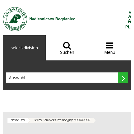
Zum Inhalt wechseln
A
A
Nadleśnictwo Bogdaniec
A
PL


select-division
Suchen
Menü

Nasze lasy
Leśny Kompleks Promocyjny ?XXXXXXXX?