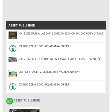
ASSET PUBLISHER
ASSET PUBLISHER
XXI DZIESIĄTKA LASÓW BOGDANIECKICH IM. DOROTY SITASZ
ZAPROSZENIE DO SKŁADANIA OFERT
ZAGROŻENIE POŻAROWE W LASACH. APEL O OSTROŻNOŚĆ
„LETNI SPACER Z LEŚNIKIEM I MUZEALNIKIEM”
ZAPROSZENIE DO SKŁADANIA OFERT
ASSET PUBLISHER
ASSET PUBLISHER