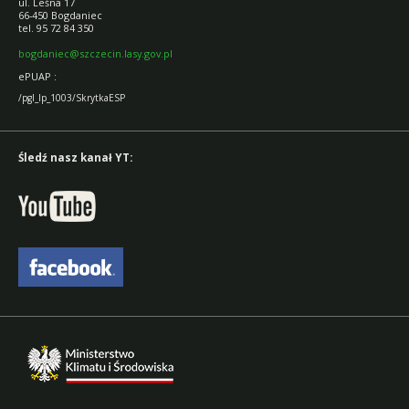
ul. Leśna 17
66-450 Bogdaniec
tel. 95 72 84 350
bogdaniec@szczecin.lasy.gov.pl
ePUAP :
/pgl_lp_1003/SkrytkaESP
Śledź nasz kanał YT: