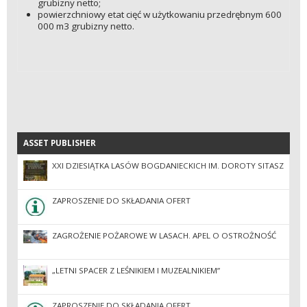
grubizny netto;
powierzchniowy etat cięć w użytkowaniu przedrębnym 600
000 m3 grubizny netto.
ASSET PUBLISHER
ASSET PUBLISHER
XXI DZIESIĄTKA LASÓW BOGDANIECKICH IM. DOROTY SITASZ
ZAPROSZENIE DO SKŁADANIA OFERT
ZAGROŻENIE POŻAROWE W LASACH. APEL O OSTROŻNOŚĆ
„LETNI SPACER Z LEŚNIKIEM I MUZEALNIKIEM”
ZAPROSZENIE DO SKŁADANIA OFERT