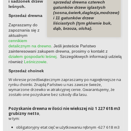
i sadzonek drzew
sprzedaż drewna czterech
leśnych.
gatunków drzew iglastych
(sosna,świerk,daglezja,modrzew)
Sprzedaż drewna
i 11 gatunków drzew
liściastych (tym głównie buk,
Zapraszamy do
dąb, brzoza, olcha).
zapoznania się z
aktualnym
cennikiem
detalicznym na drewno
. Jeśli jesteście Państwo
zainteresowani zakupem drewna, prosimy o kontakt z
działem gospodarki leśnej
. Szczegółowych informacji udzielą
również
Leśniczowie
.
Sprzedaż choinek
W okresie przedświątecznym zapraszamy po najpiękniejsze na
rynku choinki. Znajdą Państwo u nas zawsze świeże,
wymarzone drzewko w atrakcyjnej cenie. Gwarantujemy, że
zostało one pozyskane bez szkody dla lasu.
Pozyskanie drewna w ilości nie wiekszej niż 1 227 618 m3
grubizny netto
,
w tym:
obligatoryjny etat cięć w użytkowaniu rębnym -627 618 m3