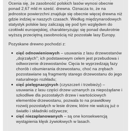
Ocenia się, że zasobność polskich lasów wynosi obecnie
ponad 2,67 mld m sześć. drewna. Oznacza to, że na
jednostce powierzchni znajduje się obecnie więcej drewna niż
gdzie indziej w naszych czasach. Według międzynarodowych
statystyk polskie lasy zaliczają się pod tym względem do
czołówki europejskiej, charakteryzując się ponad dwukrotnie
wyższą przeciętną zasobnością niż pozostałe lasy Europy.
Pozyskane drewno pochodzi z:
cięć odnowieniowych
– usuwania z lasu drzewostanów
„dojrzałych"; ich podstawowym celem jest przebudowa i
odtworzenie drzewostanów. Cięcia te wyprzedzają fazy
chorób i obumierania drzewostanu, choć na zrębach
pozostawiane są fragmenty starego drzewostanu do jego
naturalnego rozkładu;
cięć pielęgnacyjnych
(czyszczeń i trzebieży) –
usuwania z lasu części drzew uznanych za niepożądane i
szkodliwe dla pozostałych drzew i wartościowych
elementów drzewostanu, pozwala to na prawidłowy
rozwój pozostałych w lesie drzew, które nie walczą już o
światło i składniki odżywcze;
cięć niezaplanowanych
– są one konsekwencją
wystąpienia klęsk żywiołowych w lasach.