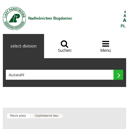
Zum Inhalt wechseln
A
A
Nadleśnictwo Bogdaniec
A
PL


select-division
Suchen
Menü

Nasza praca
Użytkowanie lasu