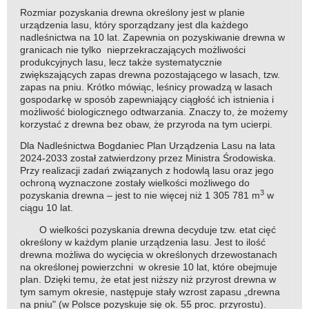
Rozmiar pozyskania drewna określony jest w planie
urządzenia lasu, który sporządzany jest dla każdego
nadleśnictwa na 10 lat. Zapewnia on pozyskiwanie drewna w
granicach nie tylko nieprzekraczających możliwości
produkcyjnych lasu, lecz także systematycznie
zwiększających zapas drewna pozostającego w lasach, tzw.
zapas na pniu. Krótko mówiąc, leśnicy prowadzą w lasach
gospodarkę w sposób zapewniający ciągłość ich istnienia i
możliwość biologicznego odtwarzania. Znaczy to, że możemy
korzystać z drewna bez obaw, że przyroda na tym ucierpi.
Dla Nadleśnictwa Bogdaniec Plan Urządzenia Lasu na lata
2024-2033 został zatwierdzony przez Ministra Środowiska.
Przy realizacji zadań związanych z hodowlą lasu oraz jego
ochroną wyznaczone zostały wielkości możliwego do
3
pozyskania drewna – jest to nie więcej niż 1 305 781 m
w
ciągu 10 lat.
O wielkości pozyskania drewna decyduje tzw. etat cięć
określony w każdym planie urządzenia lasu. Jest to ilość
drewna możliwa do wycięcia w określonych drzewostanach
na określonej powierzchni w okresie 10 lat, które obejmuje
plan. Dzięki temu, że etat jest niższy niż przyrost drewna w
tym samym okresie, następuje stały wzrost zapasu „drewna
na pniu" (w Polsce pozyskuje się ok. 55 proc. przyrostu).